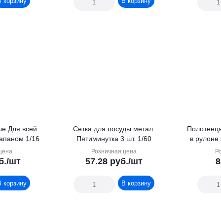
В корзину
В корзину
сей
Сетка для посуды метал.
Полотенца
и 120 шт. с клапаном 1/16
Пятиминутка 3 шт. 1/60
в рулоне
цена
Розничная цена
Р
б.
/шт
57.28
руб.
/шт
8
В корзину
В корзину