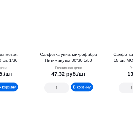
ды метал.
Салфетка унив. микрофибра
Салфетки вла
 шт. 1/36
Пятиминутка 30*30 1/50
цена
Розничная цена
Р
б.
/шт
47.32
руб.
/шт
13
В корзину
В корзину