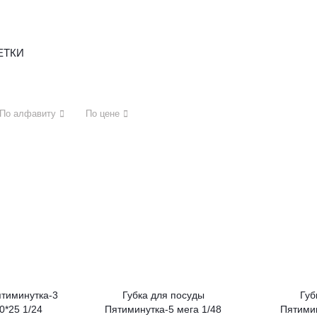
ЕТКИ
По алфавиту
По цене
ятиминутка-3
Губка для посуды
Губ
0*25 1/24
Пятиминутка-5 мега 1/48
Пятимин