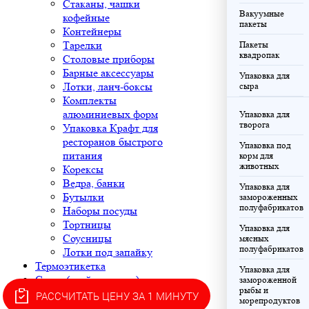
Стаканы, чашки
Вакуумные
кофейные
пакеты
Контейнеры
Тарелки
Пакеты
квадропак
Столовые приборы
Барные аксессуары
Упаковка для
Лотки, ланч-боксы
сыра
Комплекты
алюминиевых форм
Упаковка для
творога
Упаковка Крафт для
ресторанов быстрого
Упаковка под
питания
корм для
животных
Корексы
Ведра, банки
Упаковка для
Бутылки
замороженных
полуфабрикатов
Наборы посуды
Тортницы
Упаковка для
Соусницы
мясных
полуфабрикатов
Лотки под запайку
Термоэтикетка
Упаковка для
Скотч (клейкая лента)
замороженной
рыбы и
Двусторонний скотч
РАССЧИТАТЬ ЦЕНУ ЗА 1 МИНУТУ
морепродуктов
Изоляционная лента