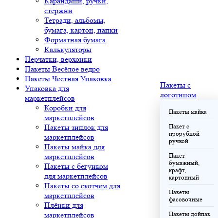
Карандаши, ручки,
стержни
Тетради, альбомы,
бумага, картон, папки
Форматная бумага
Калькуляторы
Перчатки, верхонки
Пакеты Весёлое ведро
Пакеты Честная Упаковка
Пакеты с
Упаковка для
логотипом
маркетплейсов
Коробки для
Пакеты майка
маркетплейсов
Пакеты зиплок для
Пакет с
прорубной
маркетплейсов
ручкой
Пакеты майка для
маркетплейсов
Пакет
бумажный,
Пакеты с бегунком
крафт,
для маркетплейсов
картонный
Пакеты со скотчем для
Пакеты
маркетплейсов
фасовочные
Плёнки для
маркетплейсов
Пакеты дойпак