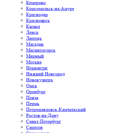
Кемерово
Комсомольск-на-Амуре
Краснодар
Красноярск
Кызыл
Ленск
Липецк
Магадан
Магнитогорск
Мирный
Москва
Нерюнгри
Нижний Новгород
Новокузнецк
Омск
Оренбург
Пенза
Пермь
Петропавловск-Камчаткский
Ростов-на-Дону
Санкт-Петербург
Саратов