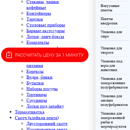
Стаканы, чашки
Вакуумные
кофейные
пакеты
Контейнеры
Тарелки
Пакеты
квадропак
Столовые приборы
Барные аксессуары
Упаковка для
Лотки, ланч-боксы
сыра
Комплекты
алюминиевых форм
Упаковка для
творога
Упаковка Крафт для
РАССЧИТАТЬ ЦЕНУ ЗА 1 МИНУТУ
ресторанов быстрого
Упаковка под
питания
корм для
животных
Корексы
Ведра, банки
Упаковка для
Бутылки
замороженных
полуфабрикатов
Наборы посуды
Тортницы
Упаковка для
Соусницы
мясных
полуфабрикатов
Лотки под запайку
Термоэтикетка
Упаковка для
Скотч (клейкая лента)
замороженной
рыбы и
Двусторонний скотч
морепродуктов
Изоляционная лента