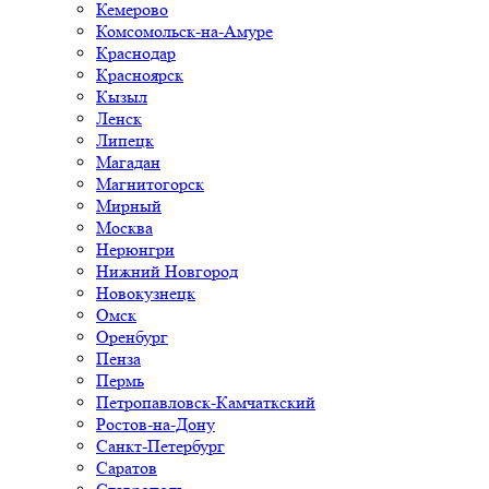
Кемерово
Комсомольск-на-Амуре
Краснодар
Красноярск
Кызыл
Ленск
Липецк
Магадан
Магнитогорск
Мирный
Москва
Нерюнгри
Нижний Новгород
Новокузнецк
Омск
Оренбург
Пенза
Пермь
Петропавловск-Камчаткский
Ростов-на-Дону
Санкт-Петербург
Саратов