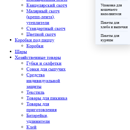
Канцелярский скотч
Упаковка для
кошачьего
Малярный скотч
наполнителя
(крепп-лента),
утеплители
Пакеты для
хлеба и выпечки
Стандартный скотч
Цветной скотч
Пакеты для
Коробки под пиццу
курицы
Коробки
Шары
Хозяйственные товары
Губки и салфетки
Совки для сыпучих
Средства
индивидуальной
защиты
Текстиль
Товары для пикника
Товары для
приготовления
Батарейки,
удлинители
Клей