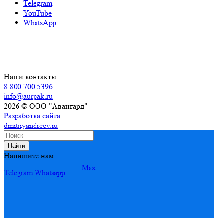
Telegram
YouTube
WhatsApp
Наши контакты
8 800 700 5396
info@aurpak.ru
2026 © ООО "Авангард"
Разработка сайта
dmitriyandreev.ru
Найти
Напишите нам
Max
Telegram
Whatsapp