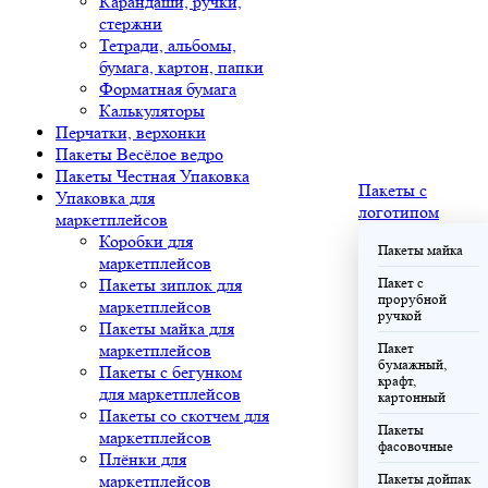
Карандаши, ручки,
стержни
Тетради, альбомы,
бумага, картон, папки
Форматная бумага
Калькуляторы
Перчатки, верхонки
Пакеты Весёлое ведро
Пакеты Честная Упаковка
Пакеты с
Упаковка для
логотипом
маркетплейсов
Коробки для
Пакеты майка
маркетплейсов
Пакеты зиплок для
Пакет с
прорубной
маркетплейсов
ручкой
Пакеты майка для
маркетплейсов
Пакет
бумажный,
Пакеты с бегунком
крафт,
для маркетплейсов
картонный
Пакеты со скотчем для
Пакеты
маркетплейсов
фасовочные
Плёнки для
маркетплейсов
Пакеты дойпак