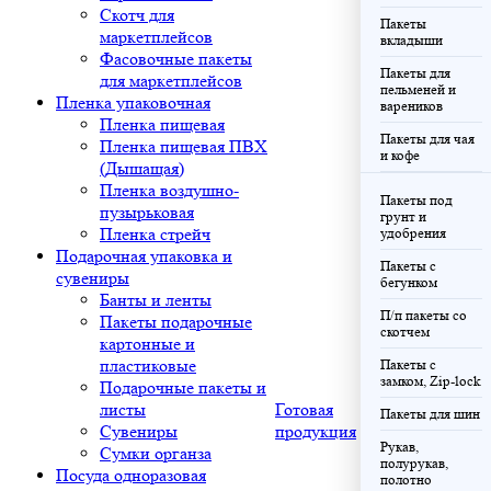
Скотч для
Пакеты
маркетплейсов
вкладыши
Фасовочные пакеты
Пакеты для
для маркетплейсов
пельменей и
Пленка упаковочная
вареников
Пленка пищевая
Пакеты для чая
Пленка пищевая ПВХ
и кофе
(Дышащая)
Пленка воздушно-
Пакеты под
пузырьковая
грунт и
Пленка стрейч
удобрения
Подарочная упаковка и
Пакеты с
сувениры
бегунком
Банты и ленты
П/п пакеты со
Пакеты подарочные
скотчем
картонные и
пластиковые
Пакеты с
замком, Zip-lock
Подарочные пакеты и
листы
Готовая
Пакеты для шин
Сувениры
продукция
Рукав,
Сумки органза
полурукав,
Посуда одноразовая
полотно